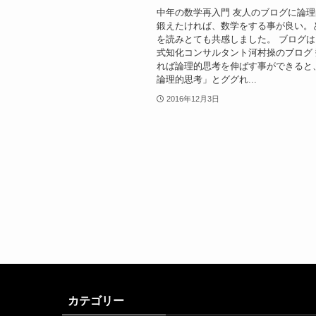
中年の数学再入門 友人のブログに論
鍛えたければ、数学をする事が良い。
を読みとても共感しました。 ブログ
式知化コンサルタント河村操のブログ
れば論理的思考を伸ばす事ができると
論理的思考」とググれ...
2016年12月3日
カテゴリー