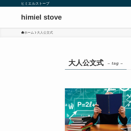
ヒミエルストーブ
himiel stove
ホーム
大人公文式
大人公文式
– tag –