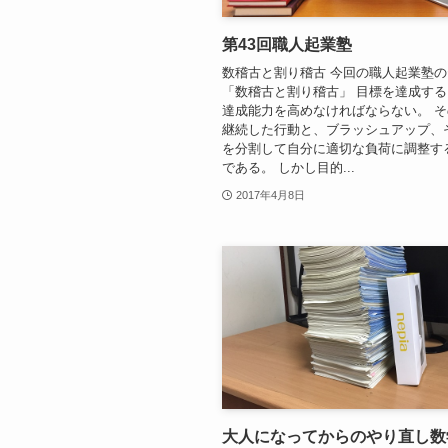
第43回職人起業塾
数稽古と割り稽古 今回の職人起業塾
「数稽古と割り稽古」 目標を達成す
達成能力を高めなければならない。 
継続した行動と、ブラッシュアップ、
を分割して自分に適切な負荷に調整す
である。 しかし目的...
2017年4月8日
大人になってからのやり直し数