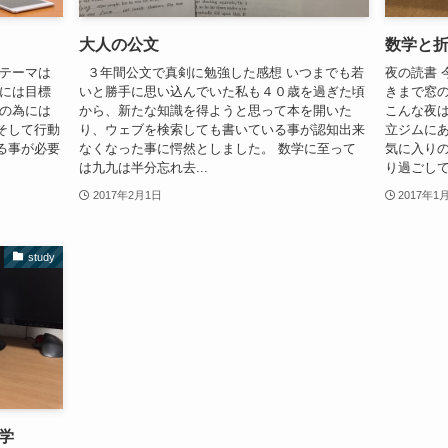
大人の公文
数学と
のテーマは
３年間公文で真剣に勉強した感想 いつまでも若
夜の読書 
るには目標
いと勝手に思い込んでいた私も４０歳を過ぎた頃
きまで窓
その為には
から、新たな知識を得ようと思って本を開いた
こんな夜
そして行動
り、ウェブを検索しても書いている事が認知出来
立ジムに
る事が必要
なくなった事に愕然としました。 数学に至って
気に入り
は九九は半分忘れ去...
り過ごして
2017年2月1日
2017年1
study
学