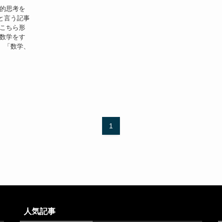
理的思考を
と言う記事
はこちら形
 数学をす
、「数学、
1
人気記事