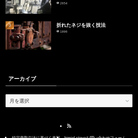
2654
折れたネジを抜く技法
1896
アーカイブ
ア
ー
カ
イ
ブ
特定商取引法に基づく表記
himiel stoveお問い合わせフォーム