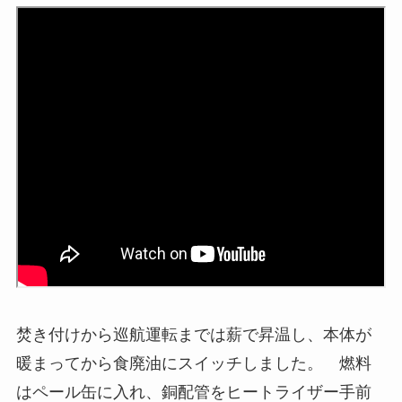
焚き付けから巡航運転までは薪で昇温し、本体が
暖まってから食廃油にスイッチしました。 燃料
はペール缶に入れ、銅配管をヒートライザー手前