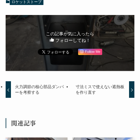
ロケットストーブ
この記事が気に入ったら
フォローしてね！
Follow Me
火力調節の核心部品ダンパ
寸法ミスで使えない遮熱板
ーを考察する
を作り直す
関連記事