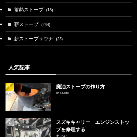
蓄熱ストーブ
(18)
薪ストーブ
(244)
薪ストーブサウナ
(23)
人気記事
廃油ストーブの作り方
14409
スズキキャリー エンジンストッ
プを修理する
2647