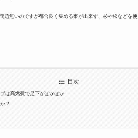
問題無いのですが都合良く集める事が出来ず、杉や松などを使
目次
ーブは高燃費で足下がぽかぽか
のか？