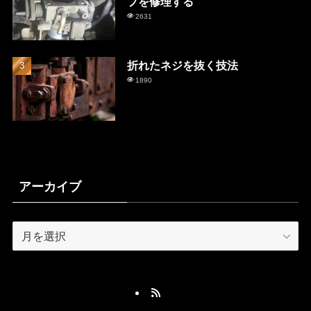
プを修理する
2631
折れたネジを抜く技法
1890
アーカイブ
ア
ー
カ
イ
ブ