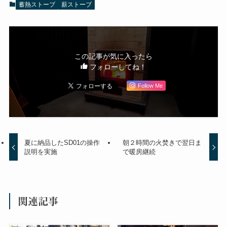
蓄熱ストーブ
薪ストーブ
この記事が気に入ったら
フォローしてね！
Follow Me
夏に納品したSD01の操作
朝２時間の火焚きで翌日ま
説明を実施
で暖房継続
関連記事