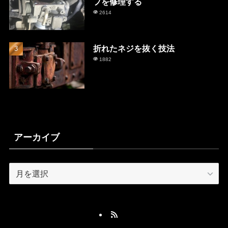
プを修理する
2614
折れたネジを抜く技法
1882
アーカイブ
ア
ー
カ
イ
ブ