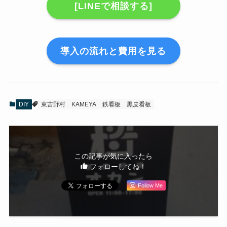
[LINEで相談する]
導入の流れと費用を見る
DIY
東吉野村 KAMEYA
鉄看板
黒皮看板
この記事が気に入ったら
フォローしてね！
Follow Me