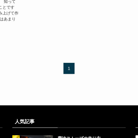
。 知って
ことです
み上げて作
ではあまり
1
人気記事