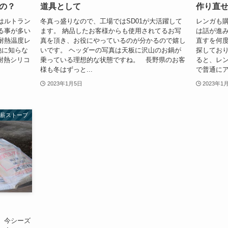
の？
道具として
作り直
はルトラン
冬真っ盛りなので、工場ではSD01が大活躍して
レンガも
る事が多い
ます。 納品したお客様からも使用されてるお写
は話が進
耐熱温度レ
真を頂き、お役にやっているのが分かるので嬉し
直すを何
他に知らな
いです。 ヘッダーの写真は天板に沢山のお鍋が
探しており
耐熱シリコ
乗っている理想的な状態ですね。 長野県のお客
ると、レ
様も冬はずっと...
で普通にア
2023年1月5日
2023年1
薪ストーブ
、今シーズ