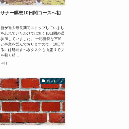
サナー瞑想10日間コースへ初
更新が過去最長期間ストップしていまし
を忘れていたわけでは無く10日間の瞑
参加していました。 一応善良な市民
と事業を営んでおりますので、10日間
籠るには処理すべきタスクも山盛りでブ
を割く精...
月26日
薪ストーブ