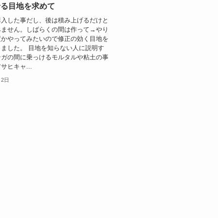
せる目地を求めて
購入した事だし、後は積み上げるだけと
みません。しばらくの間は作って→やり
度かやってみたいので修正の効く目地を
ました。 目地を知らない人に説明す
ンガの間に乗っけるモルタルや粘土の事
サヒキャ...
月2日