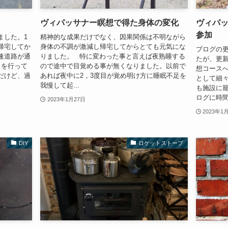
ヴィパッサナー瞑想で得た身体の変化
ヴィパッ
参加
ました。1
精神的な成果だけでなく、因果関係は不明ながら
帰宅してか
身体の不調が激減し帰宅してからとても元気にな
ブログの
速道路が通
りました。 特に変わった事と言えば夜熟睡する
たが、更新
クを行って
ので途中で目覚める事が無くなりました。以前で
想コースへ
だけど、過
あれば夜中に2，3度目が覚め明け方に睡眠不足を
として細々
我慢して起...
も施設に
ログに時間
2023年1月27日
2023年1
DIY
ロケットストーブ