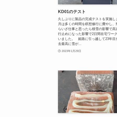
KD01のテスト
久しぶりに製品の完成テストを実施し
月は多くの時間を瞑想修行に費やし、
らいざ仕事と思ったら積雪の影響で高
行止めになった影響で2日間在宅ワー
いました。 姫路に引っ越して23年目
去最高に雪が...
2023年1月29日